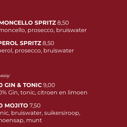
IMONCELLO SPRITZ
8,50
moncello, prosecco, bruiswater
PEROL SPRITZ
8,50
erol, prosecco, bruiswater
holvrij
0 GIN & TONIC
9,00
0% Gin, tonic, citroen en limoen
,0 MOJITO
7,50
nic, bruiswater, suikersiroop,
moensap, munt