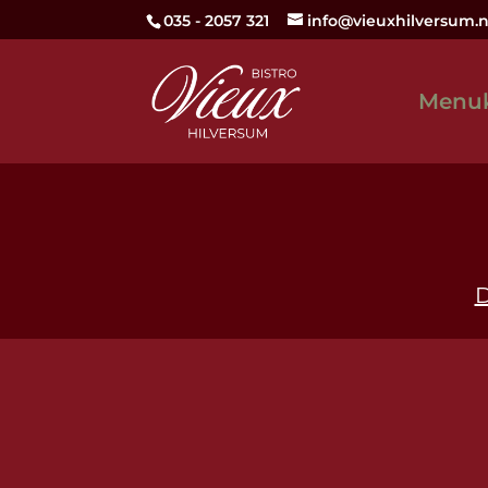
035 - 2057 321
info@vieuxhilversum.n
Menuk
D