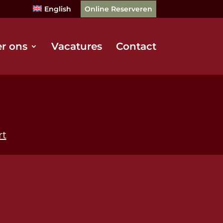
English
Online Reserveren
r ons
Vacatures
Contact
rt