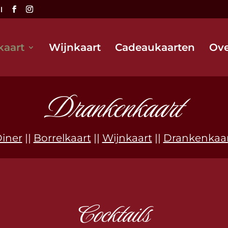
l
aart
Wijnkaart
Cadeaukaarten
Ove
Drankenkaart
iner
||
Borrelkaart
||
Wijnkaart
||
Drankenkaa
Cocktails