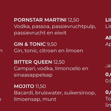
PORNSTAR MARTINI
12,50
L
Vodka, passoa, passievruchtpulp,
Li
passievrucht en eiwit
A
GIN & TONIC
9,50
Ap
en
Gin, tonic, citroen en limoen
BITTER QUEEN
12,50
Alco
Campari, vodka, limoncello en
0,
sinaasappelsap
0.
MOJITO
11,50
0
Bacardi, bruiswater, suikersiroop,
To
p
limoensap, munt
li