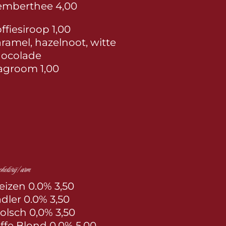
emberthee 4,00
ffiesiroop 1,00
ramel, hazelnoot, witte
hocolade
agroom 1,00
holvrij/arm
izen 0.0% 3,50
dler 0.0% 3,50
olsch 0,0% 3,50
ffe Blond 0,0% 5,00