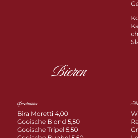
G
Ko
Ka
c
Sl
Bieren
Speciaalbier
Alco
Bira Moretti 4,00
We
Gooische Blond 5,50
Ra
Gooische Tripel 5,50
Gr
Gooische Bubbel 5,50
Le